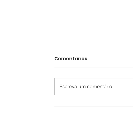
Comentários
Escreva um comentário
60 Minutos com Fabiano
Brasil -Entrevista
Henrique Amaral e Jonas
Schell