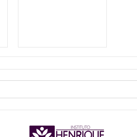
RECANTO DA LEITURA -
ESPECIAL 69º FEIRA DO
LIVRO DE PORTO ALEGRE,
com Henrique Amaral