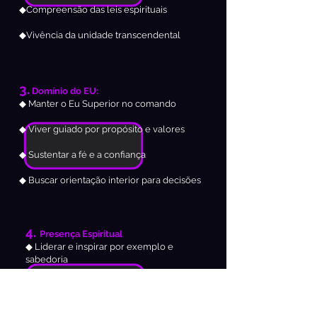
◆Compreensão das leis espirituais
◆Vivência da unidade transcendental
3.
Domínio do EU:​
◆ Manter o Eu Superior no comando
◆ Viver guiado por propósito e valores
◆ Sustentar a fé e a confiança
◆ Buscar orientação interior para decisões
4.
Presença Espiritual
◆ Liderar e inspirar por exemplo e
sabedoria
◆ Ser uma presença tranquilizadora
◆ Decisões alinhadas com compaixão e