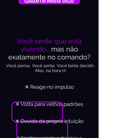
GARANTIR MINHA VAGA!
Você sente que está
vivendo…
mas não
exatamente no comando?
Você pensa. Você sente. Você tenta decidir…
Mas, na hora H:
✕ Reage no impulso
✕ Volta para velhos padrões
✕ Duvida da própria intuição
✕ Escolhe o urgente e abandona o