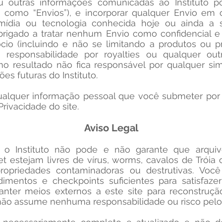
u outras informações comunicadas ao Instituto por
como “Envios”), e incorporar qualquer Envio em 
mídia ou tecnologia conhecida hoje ou ainda a 
obrigado a tratar nenhum Envio como confidencial 
io (incluindo e não se limitando a produtos ou 
responsabilidade por royalties ou qualquer out
mo resultado não fica responsável por qualquer sim
s futuras do Instituto.
 qualquer informação pessoal que você submeter por
Privacidade do site.
Aviso Legal
o Instituto não pode e não garante que arquivo
t estejam livres de vírus, worms, cavalos de Tróia
ropriedades contaminadoras ou destrutivas. Voc
imentos e checkpoints suficientes para satisfazer
nter meios externos a este site para reconstruç
o não assume nenhuma responsabilidade ou risco pelo 