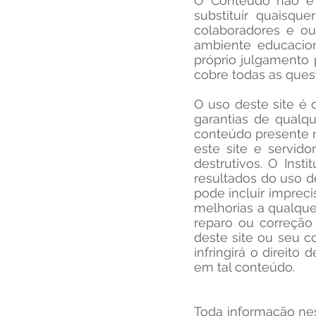
O Conteúdo não é 
substituir quaisque
colaboradores e o
ambiente educacio
próprio julgamento 
cobre todas as ques
O uso deste site é 
garantias de qualqu
conteúdo presente ne
este site e servid
destrutivos. O Inst
resultados do uso d
pode incluir imprec
melhorias a qualque
reparo ou correção
deste site ou seu c
infringirá o direit
em tal conteúdo.
Toda informação nes