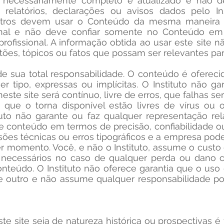
necessariamente completo e atualizado e não d
r relatórios, declarações ou avisos dados pelo Inst
utros devem usar o Conteúdo da mesma maneira 
nal e não deve confiar somente no Conteúdo em
profissional. A informação obtida ao usar este site 
tões, tópicos ou fatos que possam ser relevantes par
de sua total responsabilidade. O conteúdo é ofere
er tipo, expressas ou implícitas. O Instituto não g
ste site será contínuo, livre de erros, que falhas se
or que o torna disponível estão livres de vírus ou
ituto não garante ou faz qualquer representação r
e conteúdo em termos de precisão, confiabilidade o
isões técnicas ou erros tipográficos e a empresa po
r momento. Você, e não o Instituto, assume o custo 
 necessários no caso de qualquer perda ou dano
onteúdo. O Instituto não oferece garantia que o us
o de outro e não assume qualquer responsabilidade p
te site seja de natureza histórica ou prospectivas é