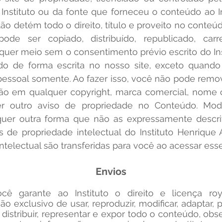
nstituto ou da fonte que forneceu o conteúdo ao Ins
ão detém todo o direito, título e proveito no conte
de ser copiado, distribuído, republicado, car
lquer meio sem o consentimento prévio escrito do In
ado de forma escrita no nosso site, exceto quan
pessoal somente. Ao fazer isso, você não pode remove
ão em qualquer copyright, marca comercial, nome 
er outro aviso de propriedade no Conteúdo. Mod
uer outra forma que não as expressamente descri
os de propriedade intelectual do Instituto Henrique
telectual são transferidas para você ao acessar esse 
Envios
ê garante ao Instituto o direito e licença roya
ão exclusivo de usar, reproduzir, modificar, adaptar, pub
 distribuir, representar e expor todo o conteúdo, ob