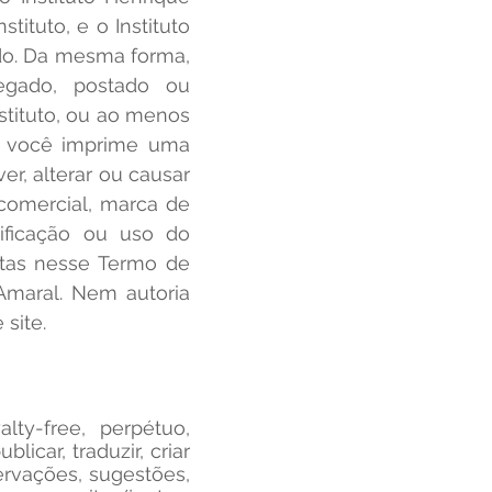
tituto, e o Instituto
údo. Da mesma forma,
regado, postado ou
stituto, ou ao menos
do você imprime uma
r, alterar ou causar
comercial, marca de
ificação ou uso do
tas nesse Termo de
 Amaral. Nem autoria
site.
lty-free, perpétuo,
licar, traduzir, criar
servações, sugestões,