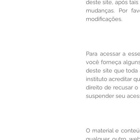
deste site, após tai
mudanças. Por fav
modificações.
Para acessar a ess
você forneça alguns
deste site que toda
instituto acreditar 
direito de recusar
suspender seu acess
O material e conteú
qualquer outro web 