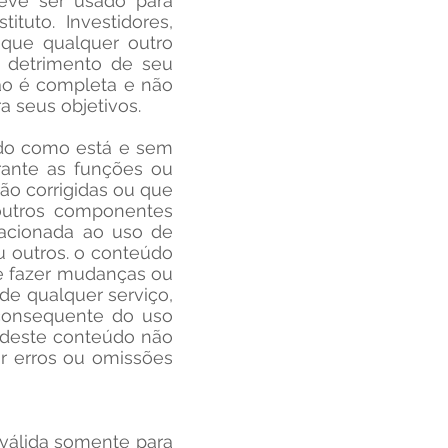
eve ser usado para
ituto. Investidores,
que qualquer outro
 detrimento de seu
não é completa e não
a seus objetivos.
cido como está e sem
arante as funções ou
rão corrigidas ou que
 outros componentes
elacionada ao uso de
u outros. o conteúdo
de fazer mudanças ou
de qualquer serviço,
 consequente do uso
o deste conteúdo não
or erros ou omissões
 válida somente para