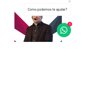
Como podemos te ajudar?
1
QUEM É HENRIQUE
AMARAL?
Henrique Amaral é escritor, facilitador
e pesquisador do desenvolvimento