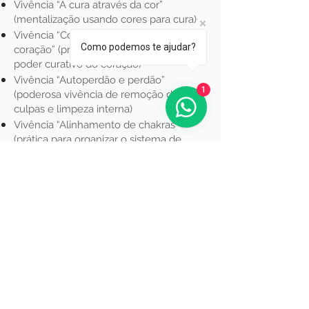
Vivência “A cura através da cor”
(mentalização usando cores para cura)​
Vivência “Conectando-se com o
Como podemos te ajudar?
coração” (prática para utilizar o imenso
poder curativo do coração)​
Vivência “Autoperdão e perdão”
1
(poderosa vivência de remoção de
culpas e limpeza interna)​
Vivência “Alinhamento de chakras”
(prática para organizar o sistema de
meridianos etéricos)​
Vivência “Conversando com as células”
(fantástica prática para comandar
quanticamente as células)​
Vivência “A verdadeira cura”
(mentalização cruzada com orações
entre os participantes)​
Vivência “A estrela do âmago” (prática
espiritual para vitória sobre todas as
doenças física)