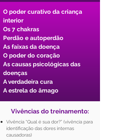
O poder curativo da criança
interior​
Os 7 chakras​
Perdão e autoperdão​
As faixas da doença​
O poder do coração​
As causas psicológicas das
doenças​
A verdadeira cura​
A estrela do âmago
Vivências do treinamento:
Vivência “Qual é sua dor?” (vivência para
identificação das dores internas
causadoras)​