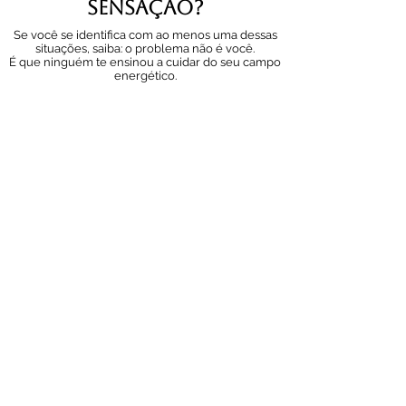
Sensação?
Se você se identifica com ao menos uma dessas
situações, saiba: o problema não é você.
É que ninguém te ensinou a cuidar do seu campo
energético.
Você chega em casa depois de um dia
normal e se sente completamente
drenado, como se tivesse carregado o
peso de todos ao redor.
Ambientes lotados — shoppings,
transportes, reuniões — te deixam com
dor de cabeça, irritação ou uma
tristeza inexplicável.
Você é terapeuta ou trabalha com
pessoas e sente que absorve a dor dos
outros sem querer.
Seu sono é agitado, seus pensamentos
parecem não ser seus, e a sensação de
'peso' não sai nem com banho.