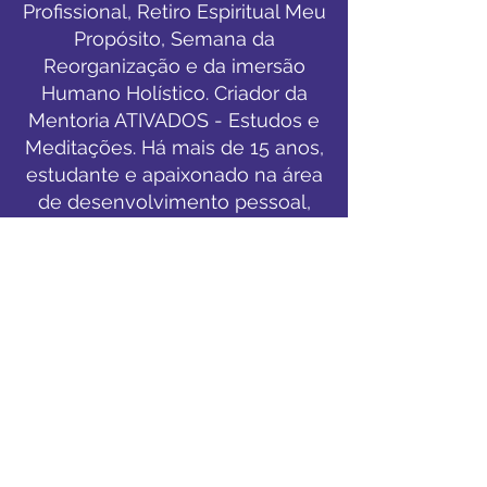
Profissional, Retiro Espiritual Meu
Propósito, Semana da
Reorganização e da imersão
Humano Holístico. Criador da
Mentoria ATIVADOS - Estudos e
Meditações. Há mais de 15 anos,
estudante e apaixonado na área
de desenvolvimento pessoal,
qualidade de vida, propósito e
espiritualidade.
Possui milhares seguidores no
Instagram, canal de Youtube e
Facebook. Defensor da
propagação da psicofilosofia da
Vida em Alta Performance, dos
estudos da Nova Era e da
transição para o Novo Mundo.