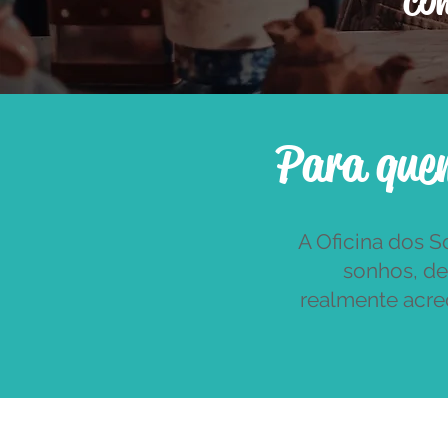
co
Para quem
A Oficina dos S
sonhos, de
realmente acre