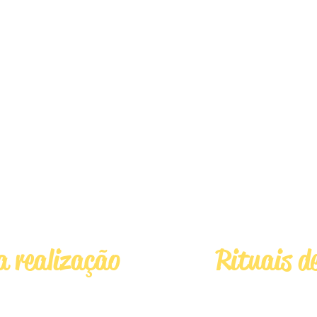
bloqueiam e
das princip
etização dos
auxílio e 
hos.
processo 
realiza
ibracionais mais
ATIVIDADE: Montagem d
racional central do
VIVÊNCIA: Ativação da 
manifestação máxima.
03
M
da realização
Rituais d
ão sobre cada
Realizaç
sais que atuam
concretização