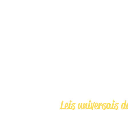
vibracionais que 
auxiliam na concr
nossos son
ATIVIDADE: Análise das faixas v
presentes na minha vida.
VIVÊNCIA: Elevação da faixa vib
meu ser.
MÓDULO 
Leis universais 
Estudo e mentalizaç
uma das leis univer