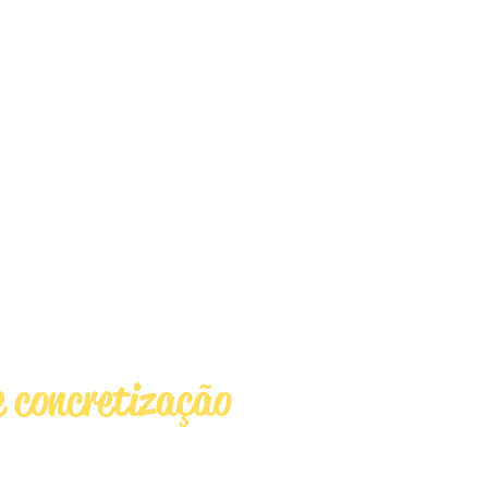
ais ferramentas de
impulsionamento no
de planejamento e
ção de sonhos.
a caixa de ferramentas.
caixa de ferramentas para a
ÓDULO 04
e concretização
ão de rituais de
 que acionam o poder