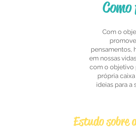
Como 
Com o objet
promove 
pensamentos, há
em nossas vidas
com o objetivo p
própria caixa
ideias para a
MÓDULO 
Estudo sobre 
Estudo aprofundad