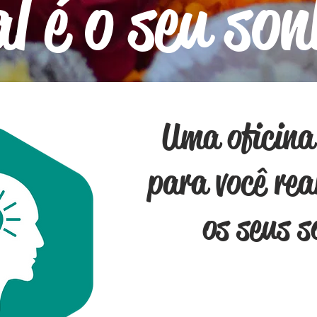
l é o seu so
Uma oficina
para você rea
os seus 