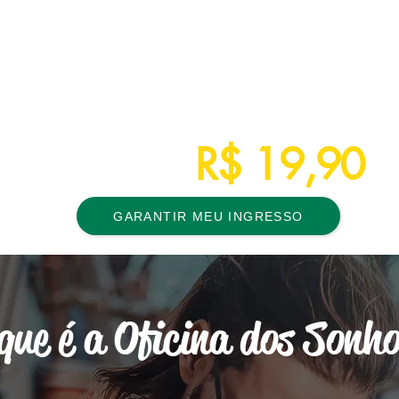
Arena VAP
(Rua Domingos Crescêncio, 727 - Bairro Santana
em Porto Alegre/RS)
Horário 09h às 19h
R$297,00
De
R$
1
9,90
P
or apenas
GARANTIR MEU INGRESSO
que é a Oficina dos Sonh