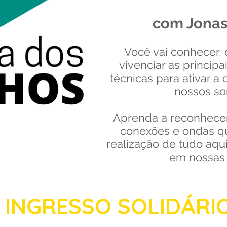
com Jonas
​Você vai conhecer,
vivenciar as principa
técnicas para ativar a
nossos so
Aprenda a reconhecer
conexões e ondas 
realização de tudo aq
em nossas 
INGRESSO SOLIDÁRI
Dia 08 de junho de 2024