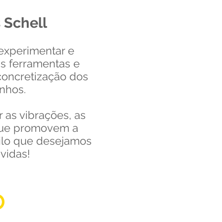
 Schell
 experimentar e
is ferramentas e
 concretização dos
nhos.
 as vibrações, as
que promovem a
uilo que desejamos
vidas!
O