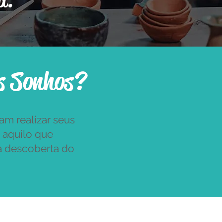
ha."
os Sonhos?
am realizar seus
 aquilo que
 a descoberta do