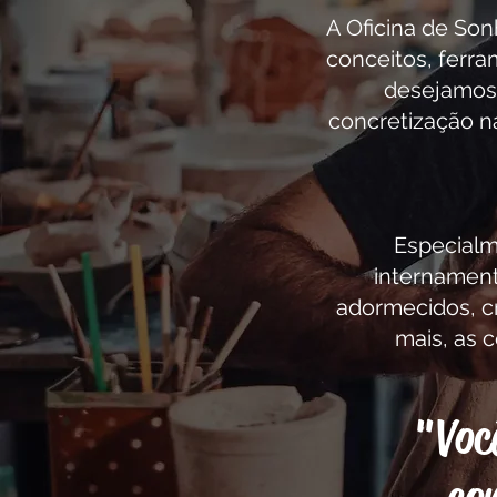
A Oficina de Son
conceitos, ferr
desejamos.
concretização n
Especialm
internamen
adormecidos, cr
mais, as 
"Voc