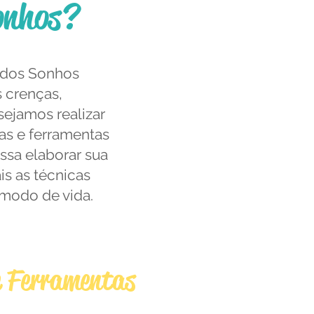
onhos?
a dos Sonhos
 crenças,
sejamos realizar
as e ferramentas
ossa elaborar sua
is as técnicas
 modo de vida.
ÓDULO 02
e Ferramentas
o e experimentação