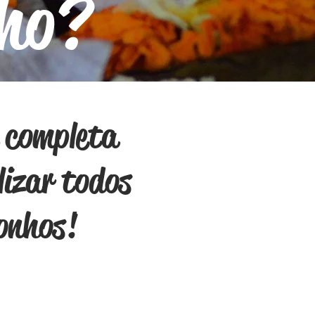
nho?
 completa
lizar todos
sonhos!