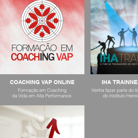
COACHING VAP ONLINE
IHA TRAINNE
Formação em Coaching
Venha fazer parte do t
da Vida em Alta Performance.
do Instituto Henr