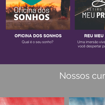
OFICINA DOS SONHOS
REU MEU
Qual é o seu sonho?
Uma imersão vive
você despertar p
propósito e constr
mu
Nossos cur