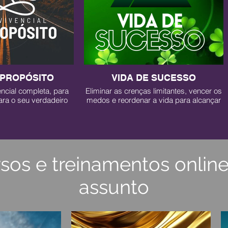
 PROPÓSITO
VIDA DE SUCESSO
ncial completa, para
Eliminar as crenças limitantes, vencer os
ara o seu verdadeiro
medos e reordenar a vida para alcançar
uir o seu legado neste
o verdadeiro sucesso!
ndo!
sos e treinamentos online
assunto