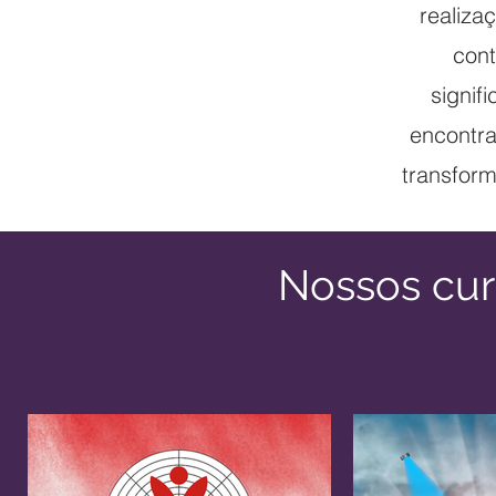
realiza
cont
signif
encontra
transfor
Nossos cur