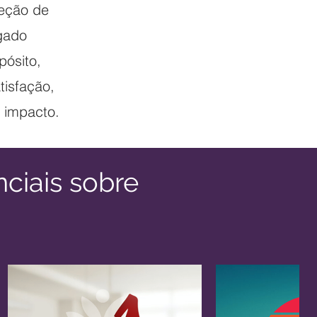
reção de
egado
pósito,
tisfação,
 impacto.
ciais sobre