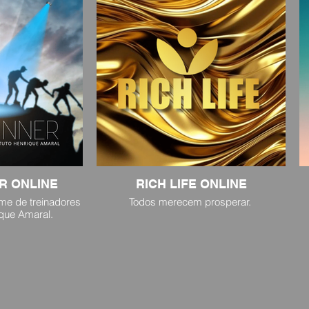
R ONLINE
RICH LIFE ONLINE
ime de treinadores
Todos merecem prosperar.
ique Amaral.