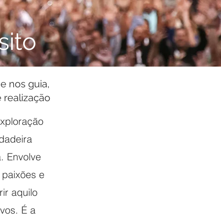
sito
e nos guia,
 realização
exploração
dadeira
a. Envolve
 paixões e
ir aquilo
vos. É a