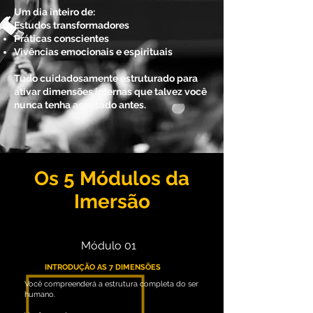
Um dia inteiro de:
Estudos transformadores
Práticas conscientes
Vivências emocionais e espirituais
Tudo cuidadosamente estruturado para
ativar dimensões internas que talvez você
nunca tenha acessado antes.
Os 5 Módulos da
Imersão
Módulo 01
INTRODUÇÃO AS 7 DIMENSÕES
Você compreenderá a estrutura completa do ser
humano.