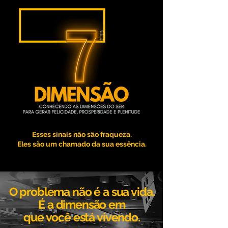
Esses sinais não são fraqueza.
Eles são um chamado da sua essência.
O problema não é a sua vida.
É a dimensão em
que você está vivendo.