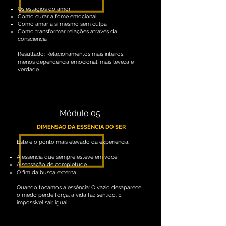
Os estágios do amor
Como curar a fome emocional
Como amar a si mesmo sem culpa
Como transformar relações através da
consciência
Resultado: Relacionamentos mais inteiros,
menos dependência emocional, mais leveza e
verdade.
Módulo 05
DIMENSÃO DA ESSÊNCIA DO SER
Este é o ponto mais elevado da experiência.
A essência que sempre esteve em você
A sensação de completude
O fim da busca externa
Quando tocamos a essência: O vazio desaparece,
o medo perde força, a vida faz sentido. É
impossível sair igual.