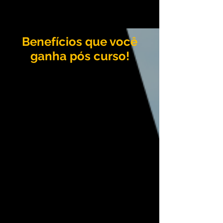
Benefícios que você
ganha pós curso!
+
Amor-próprio
+
Autonomia