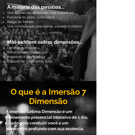
A maioria das pessoas...
Vive apenas nas dimensões mais superficiais
Funciona no piloto automático
Reage ao mundo
Vive condicionada pela mente, passado e medos
Mas existem outras dimensões...
Dimensões invisíveis
Extremamente poderosas
Acessíveis a quem busca
Capazes de transformar tudo
O que é a Imersão 7
Dimensão
A Imersão Sétima Dimensão é um
treinamento presencial intensivo de 1 dia,
criado para conduzir você a um
reencontro profundo com sua essência.