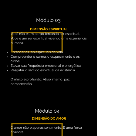
Módulo 03
DIMENSÃO ESPIRITUAL
Você não é um corpo tentando ser espiritual.
Você é um ser espiritual vivendo uma experiência
humana.
Entender as leis espirituais da vida
Compreender o carma, o esquecimento e os
ciclos
Elevar sua frequência emocional e energética
Resgatar o sentido espiritual da existência
O efeito é profundo: Alívio interno, paz,
compreensão.
Módulo 04
DIMENSÃO DO AMOR
O amor não é apenas sentimento. É uma força
criadora.