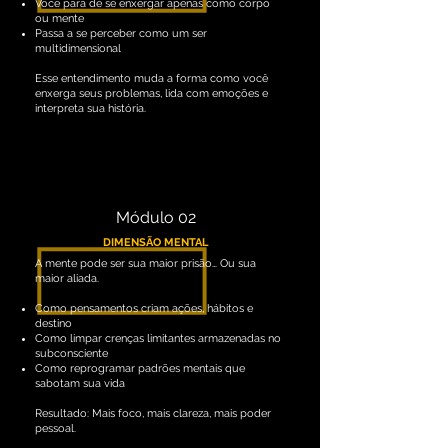
Você para de se enxergar apenas como corpo
ou mente
Passa a se perceber como um ser
multidimensional
Esse entendimento muda a forma como você
enxerga seus problemas, lida com emoções e
interpreta sua história.
Módulo 02
DIMENSÃO MENTAL
A mente pode ser sua maior prisão… Ou sua
maior aliada.
Como pensamentos criam ações, hábitos e
destino
Como limpar crenças limitantes armazenadas no
subconsciente
Como reprogramar padrões mentais que
sabotam
sua vida
Resultado: Mais foco, mais clareza, mais poder
pessoal.