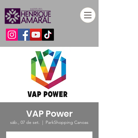
VAP Power
sáb., 07 de set.
  |  
ParkShopping Canoas