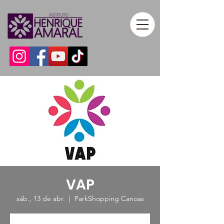
VAP
sáb., 13 de abr.
  |  
ParkShopping Canoas