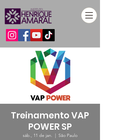
Treinamento VAP
POWER SP
sáb., 11 de jan.
  |  
São Paulo