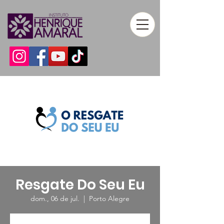
Resgate Do Seu Eu
dom., 06 de jul.
  |  
Porto Alegre