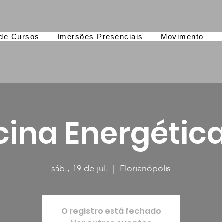
de Cursos
Imersões Presenciais
Movimento
cina Energétic
sáb., 19 de jul.
  |  
Florianópolis
O registro está fechado