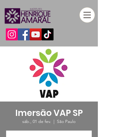
Imersão VAP SP
sáb., 01 de fev.
  |  
São Paulo