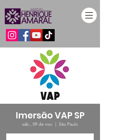
Imersão VAP SP
sáb., 09 de nov.
  |  
São Paulo