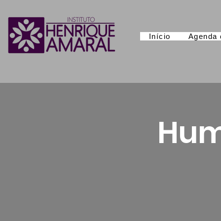
Início
Agenda 
Hum