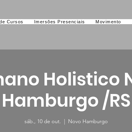
de Cursos
Imersões Presenciais
Movimento
ano Holistico 
Hamburgo /RS
sáb., 10 de out.
  |  
Novo Hamburgo