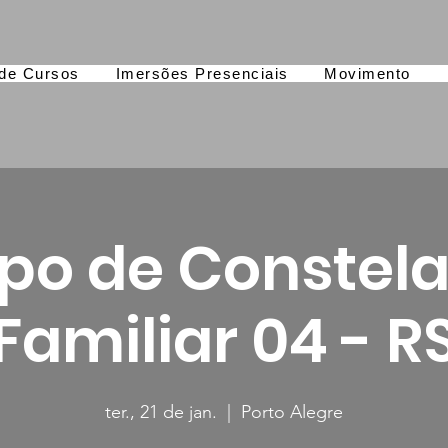
de Cursos
Imersões Presenciais
Movimento
po de Constel
Familiar 04 - R
ter., 21 de jan.
  |  
Porto Alegre