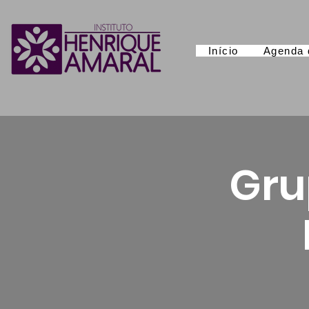
Início
Agenda 
Gru