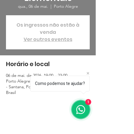
qua., 06 de mai.
  |  
Porto Alegre
Os ingressos não estão à
venda
Ver outros eventos
Horário e local
06 de mai. de 2026, 19:00 – 23:00
Porto Alegre, R. Domingos Crescêncio, 727
Como podemos te ajudar?
- Santana, Porto Alegre - RS, 90650-090,
Brasil
1