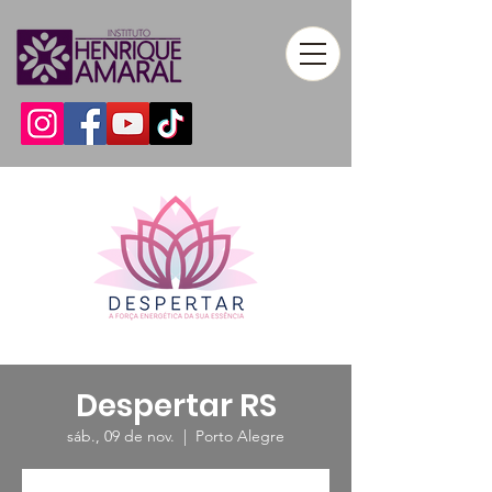
Despertar RS
sáb., 09 de nov.
  |  
Porto Alegre