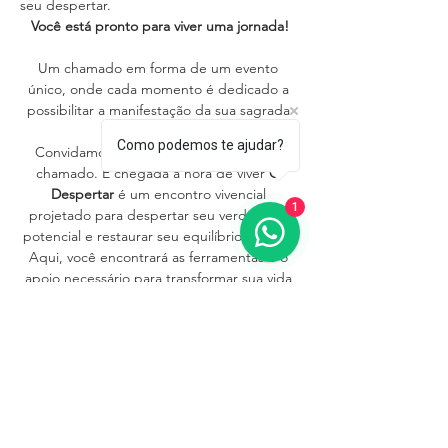
seu despertar.
Você está pronto para viver uma jornada!
Um chamado em forma de um evento 
único, onde cada momento é dedicado a 
possibilitar a manifestação da sua sagrada 
Essência.
Como podemos te ajudar?
Convidamos você para ouvir e aceitar o 
chamado. É chegada a hora de viver 
O 
Despertar 
é um encontro vivencial 
1
projetado para despertar seu verdadeiro 
potencial e restaurar seu equilíbrio interior. 
Aqui, você encontrará as ferramentas e o 
apoio necessário para transformar sua vida 
e a vida das pessoas que você ama.