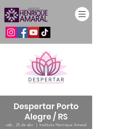
Despertar Porto
Alegre / RS
sáb., 25 de abr.
  |  
Instituto Henrique Amaral