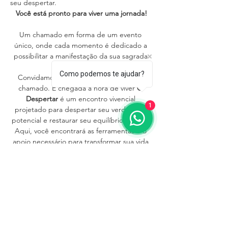
seu despertar.
Você está pronto para viver uma jornada!
Um chamado em forma de um evento 
único, onde cada momento é dedicado a 
possibilitar a manifestação da sua sagrada 
Essência.
Como podemos te ajudar?
Convidamos você para ouvir e aceitar o 
chamado. É chegada a hora de viver 
O 
Despertar 
é um encontro vivencial 
1
projetado para despertar seu verdadeiro 
potencial e restaurar seu equilíbrio interior. 
Aqui, você encontrará as ferramentas e o 
apoio necessário para transformar sua vida 
e a vida das pessoas que você ama.