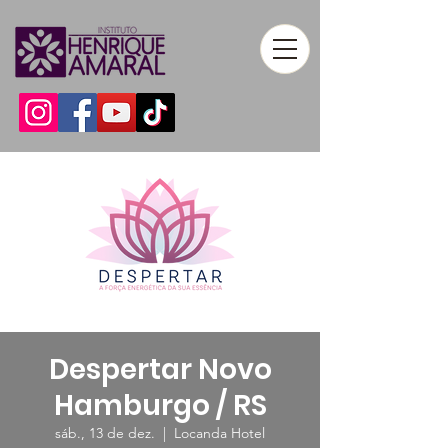
Despertar Novo
Hamburgo / RS
sáb., 13 de dez.
  |  
Locanda Hotel