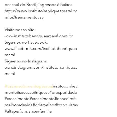
pessoal do Brasil, ingressos à baixo:  
https://www.institutohenriqueamaral.co
m.br/treinamentovap
Visite nosso site:   
www.institutohenriqueamaral.com.br      
Siga-nos no Facebook:  
www.facebook.com/institutohenriquea
maral     
Siga-nos no Instagram:   
www.instagram.com/institutohenriquea
maral   
#desenvolvimentopessoal
#autoconheci
mento#sucesso#riqueza#prosperidade
#crescimento#crescimentofinanceiro#
melhoradevida#vidamelhor#conquistas
#altaperformance#familia