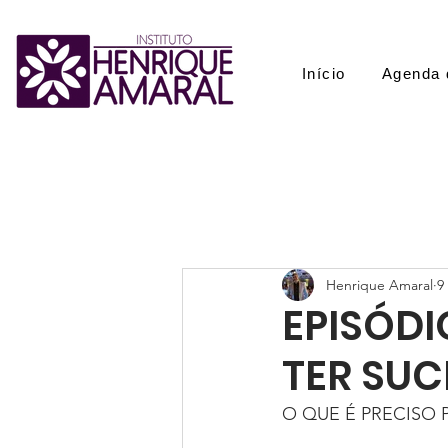
Início
Agenda 
Henrique Amaral
9
EPISÓDI
TER SU
O QUE É PRECISO PA