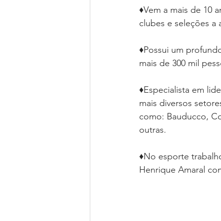
♦️Vem a mais de 10 a
clubes e seleções a
♦️Possui um profundo
mais de 300 mil pes
♦️Especialista em li
mais diversos setor
como: Bauducco, Cor
outras.  
♦️No esporte trabalh
Henrique Amaral com