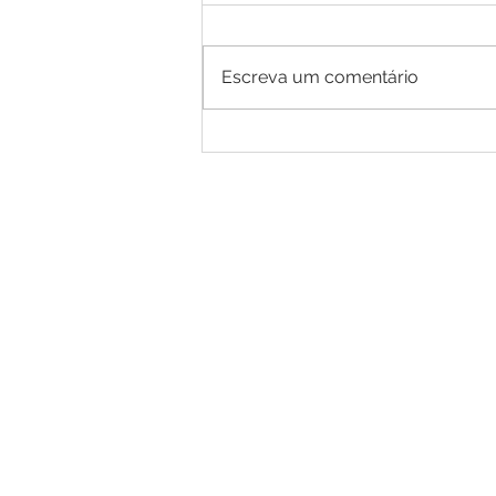
Escreva um comentário
EPISÓDIO 35 - 10 LEIS DO
UNIVERSO