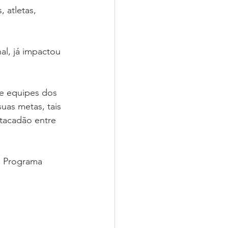
 atletas, 
l, já impactou 
 e equipes dos 
uas metas, tais 
tacadão entre 
  Programa 