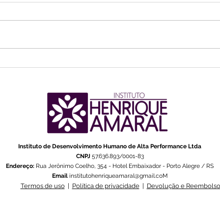
EPISÓDIO 34 - UTILIZANDO
FERRAMENTAS DO
COACHING PARA MUDAR A
SUA VIDA
Instituto de Desenvolvimento Humano de Alta Performance Ltda
CNPJ
57.636.893/0001-83
Endereço:
Rua Jerônimo Coelho, 354 - Hotel Embaixador - Porto Alegre / RS
Email
institutohenriqueamaral@gmail.coM
Termos de uso
|
Política de privacidade
|
Devolução e Reembols