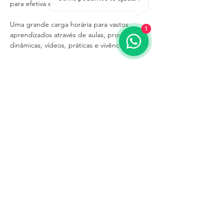
para efetiva e profunda transformação.
Uma grande carga horária para vastos 
1
aprendizados através de aulas, provas, 
dinâmicas, vídeos, práticas e vivências. 
Instituto de Desenvolvimento Humano de
Alta Performance Ltda
CNPJ
57.636.893
/0001-83
Endereço:
Rua Jerônimo Coelho, 354 -
Hotel Embaixador - Porto Alegre / RS
Email
institutohenriqueamaral@gmail.coM