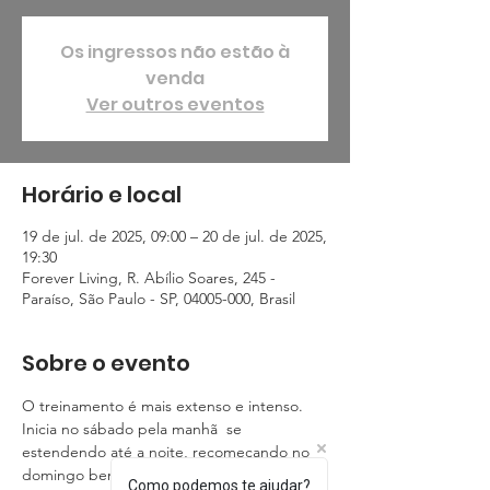
Os ingressos não estão à
venda
Ver outros eventos
Horário e local
19 de jul. de 2025, 09:00 – 20 de jul. de 2025,
19:30
Forever Living, R. Abílio Soares, 245 -
Paraíso, São Paulo - SP, 04005-000, Brasil
Sobre o evento
O treinamento é mais extenso e intenso. 
Inicia no sábado pela manhã  se 
estendendo até a noite, recomeçando no 
domingo bem cedo, dando oportunidade 
Como podemos te ajudar?