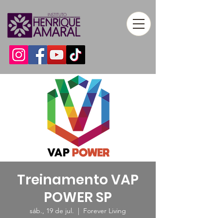
Treinamento VAP
POWER SP
sáb., 19 de jul.
  |  
Forever Living